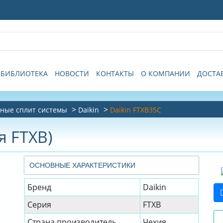
БИБЛИОТЕКА
НОВОСТИ
КОНТАКТЫ
О КОМПАНИИ
ДОСТА
ные сплит системы
Daikin
Daikin FTXB35C
я FTXB)
ОСНОВНЫЕ ХАРАКТЕРИСТИКИ
Бренд
Daikin
Серия
FTXB
Страна производитель
Чехия