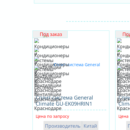
Под заказ
Под
Сплит-система General
Cпли
Climate GU-EK09HRIN1
Clim
Цена по запросу
Цена 
Производитель
Китай