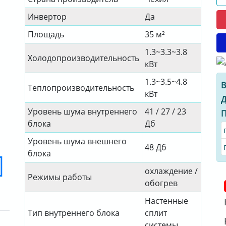
Инвертор
Да
Площадь
35 м²
1.3~3.3~3.8
Холодопроизводительность
кВт
1.3~3.5~4.8
В
Теплопроизводительность
кВт
Д
Уровень шума внутреннего
41 / 27 / 23
П
блока
Дб
Уровень шума внешнего
48 Дб
блока
охлаждение /
Режимы работы
обогрев
Настенные
Тип внутреннего блока
сплит
системы