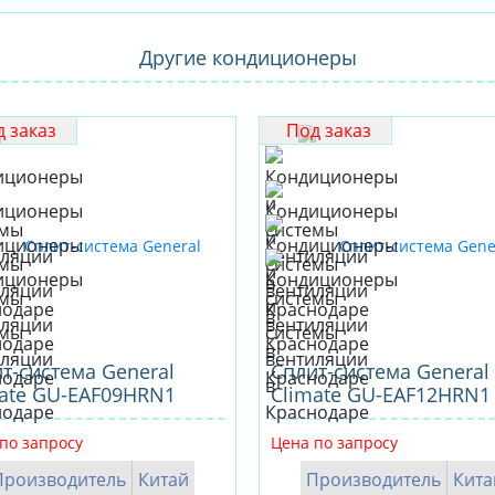
Другие кондиционеры
 заказ
Под заказ
т-система General
Cплит-система General
ate GU-EAF09HRN1
Climate GU-EAF12HRN1
по запросу
Цена по запросу
Производитель
Китай
Производитель
Кита