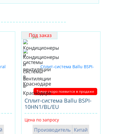
Под заказ
Товар скоро появится в продаже
Сплит-система Ballu BSPI-
10HN1/BL/EU
Цена по запросу
й
Производитель
Китай