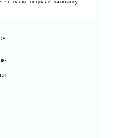
омочь, наши специалисты помогут
ся.
ще-
чет