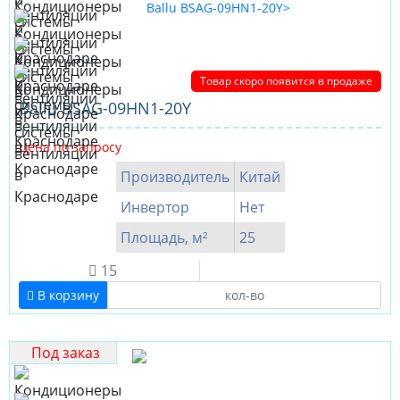
Товар скоро появится в продаже
Ballu BSAG-09HN1-20Y
Цена по запросу
Производитель
Китай
Инвертор
Нет
Площадь, м²
25
15
В корзину
Под заказ