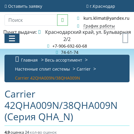
Оставить заявку
г.Краснодар
kurs.klimat@yandex.ru
График работы
Пункт выдачи:
Краснодарский край, ул. Бульварная
0
2/2
+7-906-692-60-68
74-61-74
Главная
Весь ассортимент
КАТАЛОГ
Настенные сплит системы
Carrier
Carrier 42QHA009N/38QHA009N
АКЦИИ И РАСПРОДАЖИ
Carrier
БИБЛИОТЕКА
42QHA009N/38QHA009N
НОВОСТИ
(Серия QHA_N)
КОНТАКТЫ
О КОМПАНИИ
4.9
оценка
24
кол-во оценок