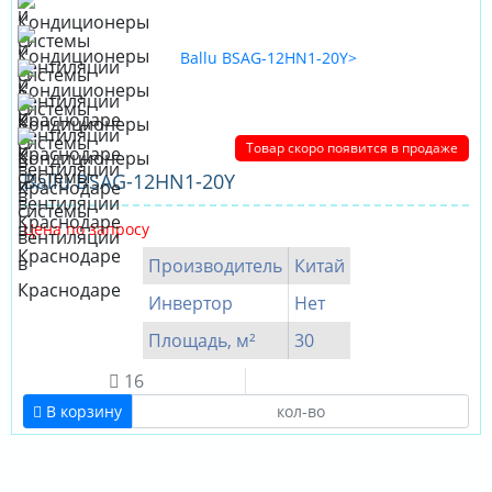
Товар скоро появится в продаже
Ballu BSAG-12HN1-20Y
Цена по запросу
Производитель
Китай
Инвертор
Нет
Площадь, м²
30
16
В корзину