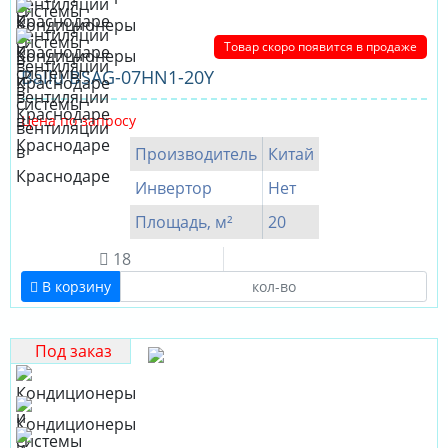
Товар скоро появится в продаже
Ballu BSAG-07HN1-20Y
Цена по запросу
Производитель
Китай
Инвертор
Нет
Площадь, м²
20
18
В корзину
Под заказ