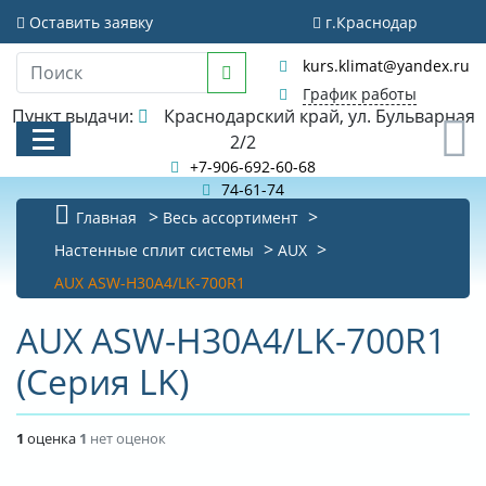
Оставить заявку
г.Краснодар
kurs.klimat@yandex.ru
График работы
Пункт выдачи:
Краснодарский край, ул. Бульварная
0
2/2
+7-906-692-60-68
74-61-74
Главная
Весь ассортимент
КАТАЛОГ
Настенные сплит системы
AUX
AUX ASW-H30A4/LK-700R1
АКЦИИ И РАСПРОДАЖИ
AUX ASW-H30A4/LK-700R1
БИБЛИОТЕКА
(Серия LK)
НОВОСТИ
КОНТАКТЫ
1
оценка
1
нет оценок
О КОМПАНИИ