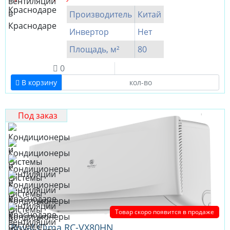
Производитель
Китай
Инвертор
Нет
Площадь, м²
80
0
В корзину
Под заказ
Товар скоро появится в продаже
Royal Clima RC-VX80HN