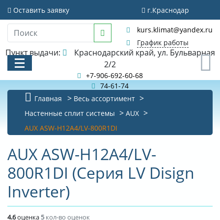
Оставить заявку
г.Краснодар
kurs.klimat@yandex.ru
График работы
Пункт выдачи:
Краснодарский край, ул. Бульварная
0
2/2
+7-906-692-60-68
74-61-74
Главная
Весь ассортимент
КАТАЛОГ
Настенные сплит системы
AUX
AUX ASW-H12A4/LV-800R1DI
АКЦИИ И РАСПРОДАЖИ
AUX ASW-H12A4/LV-
БИБЛИОТЕКА
800R1DI (Серия LV Disign
НОВОСТИ
Inverter)
КОНТАКТЫ
О КОМПАНИИ
4.6
оценка
5
кол-во оценок