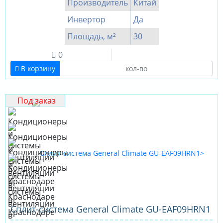
Производитель
Китай
Инвертор
Да
Площадь, м²
30
0
В корзину
Под заказ
Cплит-система General Climate GU-EAF09HRN1