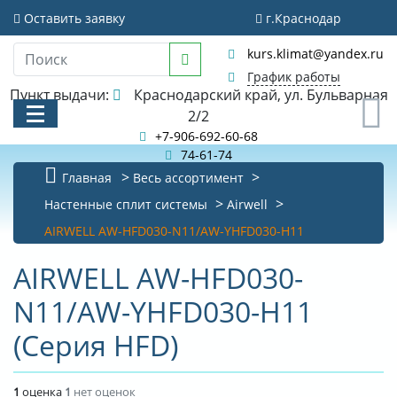
Оставить заявку
г.Краснодар
kurs.klimat@yandex.ru
График работы
Пункт выдачи:
Краснодарский край, ул. Бульварная
0
2/2
+7-906-692-60-68
74-61-74
Главная
Весь ассортимент
КАТАЛОГ
Настенные сплит системы
Airwell
AIRWELL AW-HFD030-N11/AW-YHFD030-H11
АКЦИИ И РАСПРОДАЖИ
AIRWELL AW-HFD030-
БИБЛИОТЕКА
N11/AW-YHFD030-H11
НОВОСТИ
(Серия HFD)
КОНТАКТЫ
О КОМПАНИИ
1
оценка
1
нет оценок