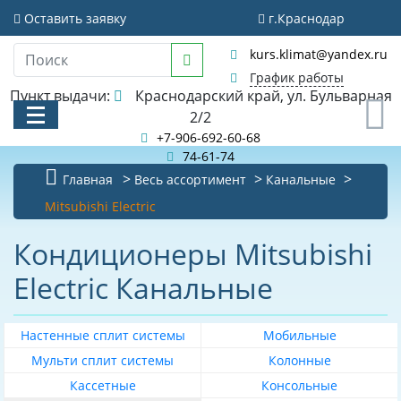
Фильтр
Оставить заявку
г.Краснодар
Очистить фильтр
kurs.klimat@yandex.ru
Стоимость
График работы
Пункт выдачи:
Краснодарский край, ул. Бульварная
0
2/2
+7-906-692-60-68
74-61-74
Главная
Весь ассортимент
Канальные
Рекомендуемая
площадь
КАТАЛОГ
Mitsubishi Electric
помещения
м
АКЦИИ И РАСПРОДАЖИ
2
Кондиционеры Mitsubishi
30
Electric Канальные
БИБЛИОТЕКА
35
НОВОСТИ
40
Настенные сплит системы
Мобильные
КОНТАКТЫ
50
Мульти сплит системы
Колонные
55
Кассетные
Консольные
О КОМПАНИИ