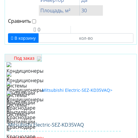
Инвертор
Да
380
Площадь, м²
30
440
Сравнить
560
0
Инвертор
В корзину
Да
Нет
Под заказ
Бренд
Akvilon
CENTEK
Electrolux
FUNAI
General
Climate
Mitsubishi Electric-SEZ-KD35VAQ
Hisense
Цена по запросу