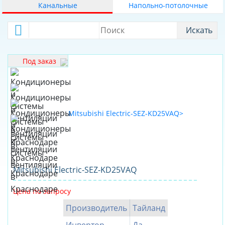
Канальные
Напольно-потолочные
70
ДОСТАВКА
75
Искать
ОПЛАТА
80
100
Под заказ
105
140
145
160
165
170
175
Mitsubishi Electric-SEZ-KD25VAQ
180
Цена по запросу
220
Производитель
Тайланд
280