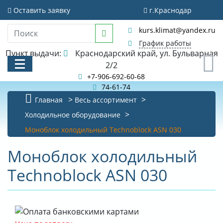
Оставить заявку
г.Краснодар
kurs.klimat@yandex.ru
График работы
Пункт выдачи:
Краснодарский край, ул. Бульварная
0
2/2
+7-906-692-60-68
74-61-74
Главная
Весь ассортимент
КАТАЛОГ
Холодильное оборудование
Моноблок холодильный Technoblock ASN 030
АКЦИИ И РАСПРОДАЖИ
Моноблок холодильный
БИБЛИОТЕКА
Technoblock ASN 030
НОВОСТИ
КОНТАКТЫ
О КОМПАНИИ